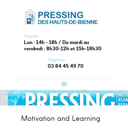
ACCUEIL
PRESSING HAUTS-DE-BIENNE
PRESSING
Votre laverie du Haut-Jura
LAVERIE
AUTOMATIQUE
Horaires
Lun : 14h - 18h / Du mardi au
BOUTIQUE
vendredi : 8h30-12h et 15h-18h30
SERVICES
Téléphone
CONTACT
03 84 45 49 70
Motivation and Learning