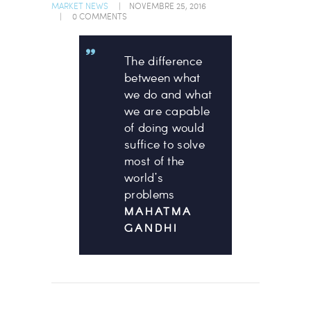
MARKET NEWS
NOVEMBRE 25, 2016
0
COMMENTS
The difference
between what
we do and what
we are capable
of doing would
suffice to solve
most of the
world’s
problems
MAHATMA
GANDHI