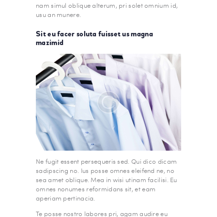
nam simul oblique alterum, pri solet omnium id,
usu an munere.
Sit eu facer soluta fuisset us magna
mazimid
Ne fugit essent persequeris sed. Qui dico dicam
sadipscing no. Ius posse omnes eleifend ne, no
sea amet oblique. Mea in wisi utinam facilisi. Eu
omnes nonumes reformidans sit, et eam
aperiam pertinacia.
Te posse nostro labores pri, agam audire eu