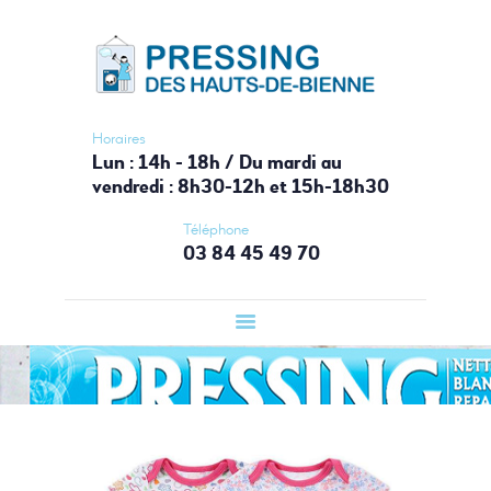
ACCUEIL
PRESSING HAUTS-DE-BIENNE
PRESSING
Votre laverie du Haut-Jura
LAVERIE
AUTOMATIQUE
Horaires
Lun : 14h - 18h / Du mardi au
BOUTIQUE
vendredi : 8h30-12h et 15h-18h30
SERVICES
Téléphone
CONTACT
03 84 45 49 70