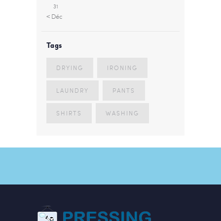
31
« Déc
Tags
DRYING
IRONING
LAUNDRY
PANTS
SHIRTS
WASHING