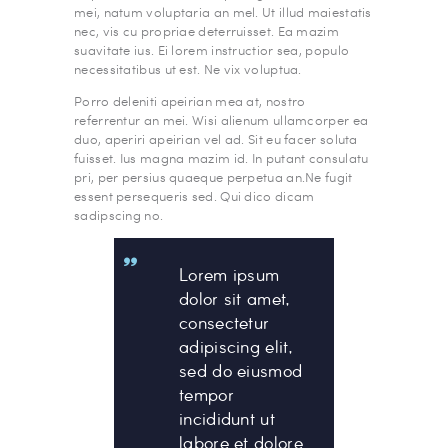
mei, natum voluptaria an mel. Ut illud maiestatis
nec, vis cu propriae deterruisset. Ea mazim
suavitate ius. Ei lorem instructior sea, populo
necessitatibus ut est. Ne vix voluptua.
Porro deleniti apeirian mea at, nostro
referrentur an mei. Wisi alienum ullamcorper ea
duo, aperiri apeirian vel ad. Sit eu facer soluta
fuisset. Ius magna mazim id. In putant consulatu
pri, per persius quaeque perpetua an.Ne fugit
essent persequeris sed. Qui dico dicam
sadipscing no.
Lorem ipsum
dolor sit amet,
consectetur
adipiscing elit,
sed do eiusmod
tempor
incididunt ut
labore et dolore