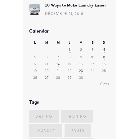
10 Ways to Make Laundry Easier
DÉCEMBRE 21, 2016
Calendar
L
M
M
J
V
S
D
1
2
3
4
5
6
7
8
9
10
11
12
13
14
15
16
17
18
19
20
21
22
23
24
25
26
27
28
29
30
Oct »
Tags
DRYING
IRONING
LAUNDRY
PANTS