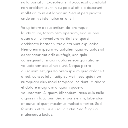
nulla pariatur. Excepteur sint occaecat cupidatat
non proident, sunt in culpa qui officia deserunt
mollit anim id est laborum. Sed ut perspiciatis
unde omnis iste natus error sit.
Voluptatem accusantium doloremque
laudantium, totam rem aperiam, eaque ipsa
quae ab illo inventore veritatis et quasi
architecto beatae vitae dicta sunt explicabo.
Nemo enim ipsam voluptatem quia voluptas sit
aspernatur aut odit aut fugit, sed quia
consequuntur magni dolores eos qui ratione
voluptatem sequi nesciunt. Neque porro
quisquam est, qui dolorem ipsum quia dolor sit
amet, consectetur, adipisci velit, sed quia non
numquam eius modi tempora incidunt ut labore
et dolore magnam aliquam quaerat
voluptatem. Aliquam bibendum lacus quis nulla
dignissim faucibus. Sed mauris enim, bibendum
at purus aliquet, maximus molestie tortor. Sed
faucibus et tellus eu sollicitudin. Sed fringilla
malesuada luctus.