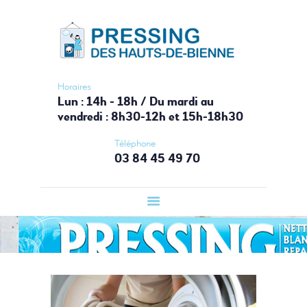
ACCUEIL
PRESSING HAUTS-DE-BIENNE
PRESSING
Votre laverie du Haut-Jura
LAVERIE
AUTOMATIQUE
Horaires
Lun : 14h - 18h / Du mardi au
BOUTIQUE
vendredi : 8h30-12h et 15h-18h30
SERVICES
Téléphone
CONTACT
03 84 45 49 70