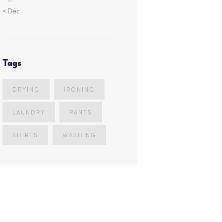
« Déc
Tags
DRYING
IRONING
LAUNDRY
PANTS
SHIRTS
WASHING