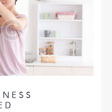
INESS
ED