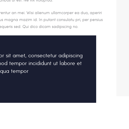
rrentur an mei. Wisi alienum ullamcorper ea duo, aperiri
. Ius magna mazim id. In putant consulatu pri, per persius
queris sed. Qui dico dicam sadipscing no.
r sit amet, consectetur adipiscing
mod tempor incididunt ut labore et
iqua tempor