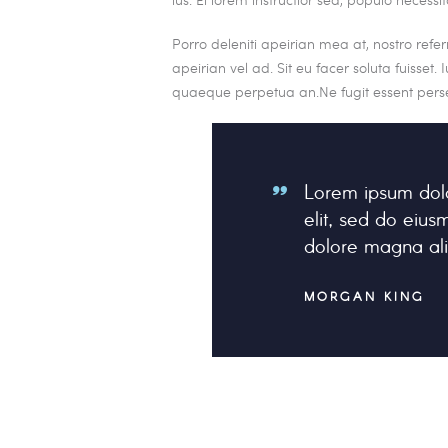
Porro deleniti apeirian mea at, nostro refe
apeirian vel ad. Sit eu facer soluta fuisset
quaeque perpetua an.Ne fugit essent perse
Lorem ipsum dolo
elit, sed do eius
dolore magna al
MORGAN KING