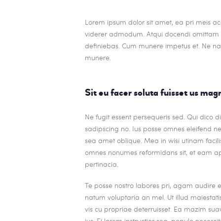
Lorem ipsum dolor sit amet, ea pri meis acc
viderer admodum. Atqui docendi omittam ei
definiebas. Cum munere impetus et. Ne nam
munere.
Sit eu facer soluta fuisset us ma
Ne fugit essent persequeris sed. Qui dico 
sadipscing no. Ius posse omnes eleifend ne
sea amet oblique. Mea in wisi utinam facilis
omnes nonumes reformidans sit, et eam a
pertinacia.
Te posse nostro labores pri, agam audire 
natum voluptaria an mel. Ut illud maiestati
vis cu propriae deterruisset. Ea mazim suav
ius. Ei lorem instructior sea, populo necessit