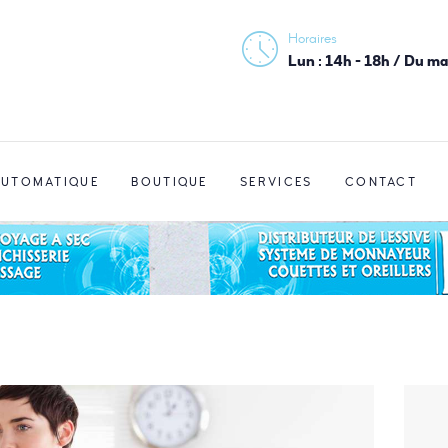
ACCUEIL
Horaires
PRESSING HAUTS-DE-BIENNE
Lun : 14h - 18h / Du m
PRESSING
Votre laverie du Haut-Jura
LAVERIE
AUTOMATIQUE
AUTOMATIQUE
BOUTIQUE
SERVICES
CONTACT
BOUTIQUE
SERVICES
CONTACT