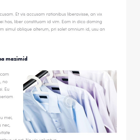
usam. Et vis accusam rationibus liberavisse, an vix
 has, liber constituam id vim. Eam in dico doming
 simul oblique alterum, pri solet omnium id, usu an
gna mazimid
dicam
, no
i. Eu
periam
eu mei,
s nec,
itate
atibus ut est. Ne vix voluptua.