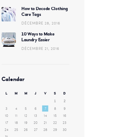
How to Decode Clothing
Care Tags
DÉCEMBRE 28, 2016
10 Ways to Make
Laundry Easier
DÉCEMBRE 21, 2016
Calendar
L
M
M
J
V
S
D
1
2
3
4
5
6
7
8
9
10
11
12
13
14
15
16
17
18
19
20
21
22
23
24
25
26
27
28
29
30
31