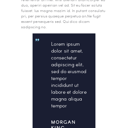
duo, aperiri apeirian vel ad. Sit eu facer soluta
fuisset. Ius magna mazim id. In putant consulatu
pri, per persius quaeque perpetua an.Ne fugit
essent persequeris sed. Qui dico dicam
sadipscing no.
Lorem ipsum
dolor sit amet,
consectetur
adipiscing elit,
sed do eiusmod
tempor
incididunt ut
labore et dolore
magna aliqua
tempor
MORGAN