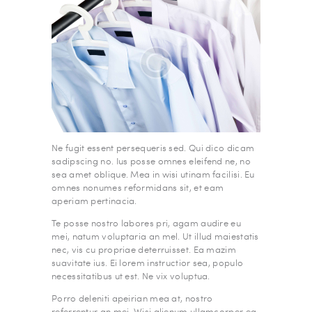
Ne fugit essent persequeris sed. Qui dico dicam
sadipscing no. Ius posse omnes eleifend ne, no
sea amet oblique. Mea in wisi utinam facilisi. Eu
omnes nonumes reformidans sit, et eam
aperiam pertinacia.
Te posse nostro labores pri, agam audire eu
mei, natum voluptaria an mel. Ut illud maiestatis
nec, vis cu propriae deterruisset. Ea mazim
suavitate ius. Ei lorem instructior sea, populo
necessitatibus ut est. Ne vix voluptua.
Porro deleniti apeirian mea at, nostro
referrentur an mei. Wisi alienum ullamcorper ea