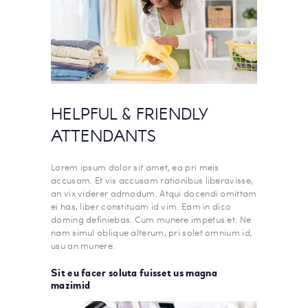
HELPFUL & FRIENDLY
ATTENDANTS
Lorem ipsum dolor sit amet, ea pri meis
accusam. Et vis accusam rationibus liberavisse,
an vix viderer admodum. Atqui docendi omittam
ei has, liber constituam id vim. Eam in dico
doming definiebas. Cum munere impetus et. Ne
nam simul oblique alterum, pri solet omnium id,
usu an munere.
Sit eu facer soluta fuisset us magna
mazimid