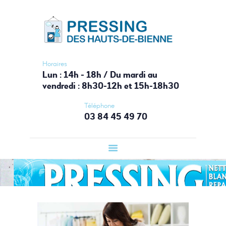
ACCUEIL
PRESSING HAUTS-DE-BIENNE
PRESSING
Votre laverie du Haut-Jura
LAVERIE
AUTOMATIQUE
Horaires
Lun : 14h - 18h / Du mardi au
BOUTIQUE
vendredi : 8h30-12h et 15h-18h30
SERVICES
Téléphone
CONTACT
03 84 45 49 70