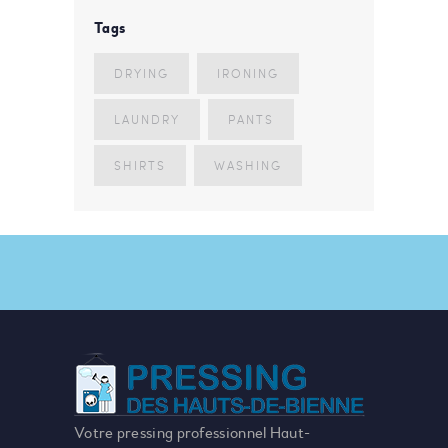
Tags
DRYING
IRONING
LAUNDRY
PANTS
SHIRTS
WASHING
Votre pressing professionnel Haut-