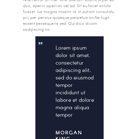
duo, aperiri apeirian vel ad. Sit eu facer soluta
fuisset. Ius magna mazim id. In putant consulatu
pri, per persius quaeque perpetua an.Ne fugit
essent persequeris sed. Qui dico dicam
sadipscing no.
Lorem ipsum
dolor sit amet,
consectetur
adipiscing elit,
sed do eiusmod
tempor
incididunt ut
labore et dolore
magna aliqua
tempor
MORGAN