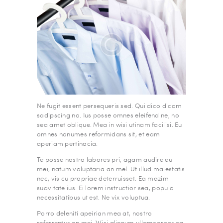
Ne fugit essent persequeris sed. Qui dico dicam
sadipscing no. Ius posse omnes eleifend ne, no
sea amet oblique. Mea in wisi utinam facilisi. Eu
omnes nonumes reformidans sit, et eam
aperiam pertinacia.
Te posse nostro labores pri, agam audire eu
mei, natum voluptaria an mel. Ut illud maiestatis
nec, vis cu propriae deterruisset. Ea mazim
suavitate ius. Ei lorem instructior sea, populo
necessitatibus ut est. Ne vix voluptua.
Porro deleniti apeirian mea at, nostro
referrentur an mei. Wisi alienum ullamcorper ea