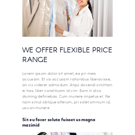
WE OFFER FLEXIBLE PRICE
RANGE
Lorem ipsum dolor sit amet, ea pri meis
accusam. Et vis accusam rationibus liberavisse,
an vix viderer admodum. Atqui docendi omittam
ei has, liber constituam id vim. Eam in dico
doming definiebas. Cum munere impetus et. Ne
nam simul oblique alterum, pri solet omnium id,
usu an munere.
Sit eu facer soluta fuisset us magna
mazimid