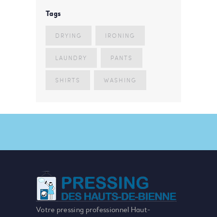
Tags
DRYING
IRONING
LAUNDRY
PANTS
SHIRTS
WASHING
Votre pressing professionnel Haut-