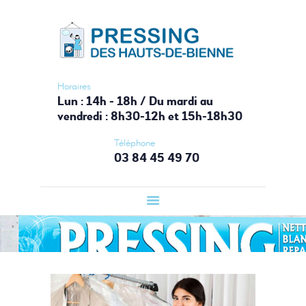
ACCUEIL
PRESSING HAUTS-DE-BIENNE
PRESSING
Votre laverie du Haut-Jura
LAVERIE
AUTOMATIQUE
Horaires
Lun : 14h - 18h / Du mardi au
BOUTIQUE
vendredi : 8h30-12h et 15h-18h30
SERVICES
Téléphone
CONTACT
03 84 45 49 70