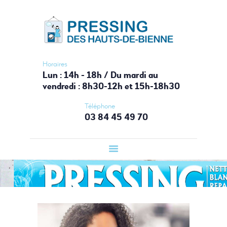
ACCUEIL
PRESSING HAUTS-DE-BIENNE
PRESSING
Votre laverie du Haut-Jura
LAVERIE
AUTOMATIQUE
Horaires
Lun : 14h - 18h / Du mardi au
BOUTIQUE
vendredi : 8h30-12h et 15h-18h30
SERVICES
Téléphone
CONTACT
03 84 45 49 70