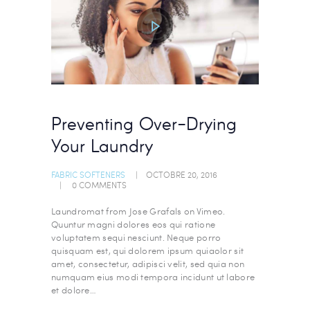
Preventing Over-Drying
Your Laundry
FABRIC SOFTENERS
OCTOBRE 20, 2016
0
COMMENTS
Laundromat from Jose Grafals on Vimeo.
Quuntur magni dolores eos qui ratione
voluptatem sequi nesciunt. Neque porro
quisquam est, qui dolorem ipsum quiaolor sit
amet, consectetur, adipisci velit, sed quia non
numquam eius modi tempora incidunt ut labore
et dolore…