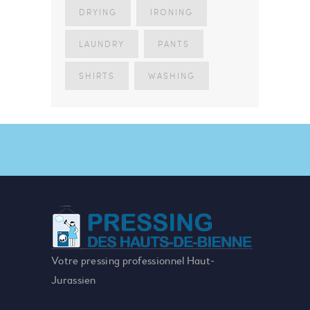
DRYING
IRONING
LAUNDRY
PANTS
SHIRTS
WASHING
Votre pressing professionnel Haut-
Jurassien