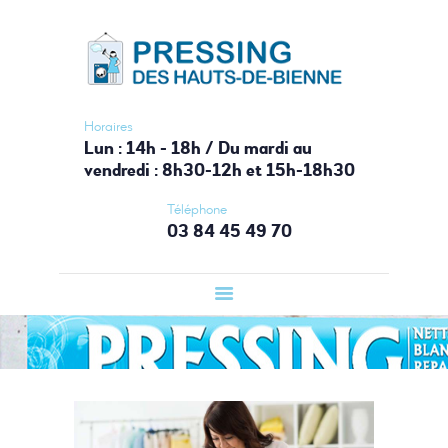
ACCUEIL
PRESSING HAUTS-DE-BIENNE
PRESSING
Votre laverie du Haut-Jura
LAVERIE
AUTOMATIQUE
Horaires
Lun : 14h - 18h / Du mardi au
BOUTIQUE
vendredi : 8h30-12h et 15h-18h30
SERVICES
Téléphone
CONTACT
03 84 45 49 70