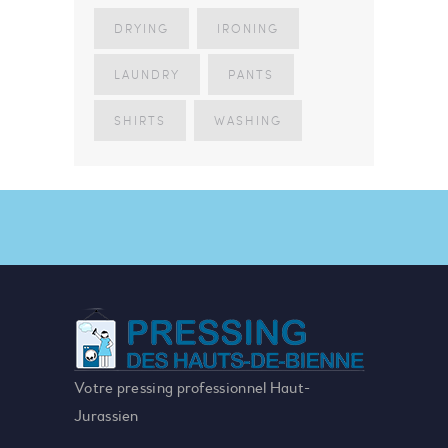
DRYING
IRONING
LAUNDRY
PANTS
SHIRTS
WASHING
Votre pressing professionnel Haut-
Jurassien