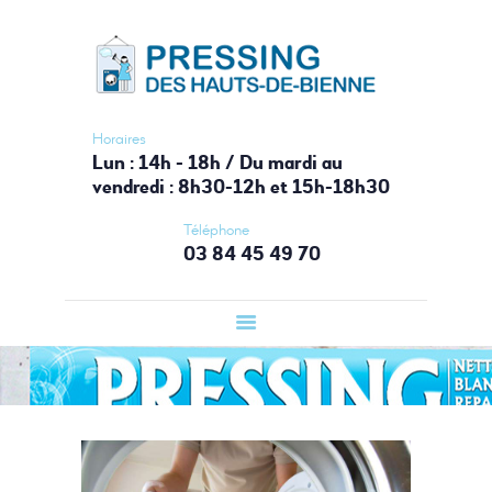
ACCUEIL
PRESSING HAUTS-DE-BIENNE
PRESSING
Votre laverie du Haut-Jura
LAVERIE
AUTOMATIQUE
Horaires
Lun : 14h - 18h / Du mardi au
BOUTIQUE
vendredi : 8h30-12h et 15h-18h30
SERVICES
Téléphone
CONTACT
03 84 45 49 70