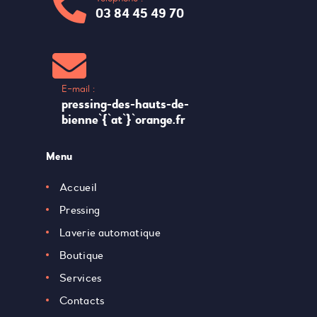
03 84 45 49 70
E-mail :
pressing-des-hauts-de-
bienne`{`at`}`orange.fr
Menu
Accueil
Pressing
Laverie automatique
Boutique
Services
Contacts