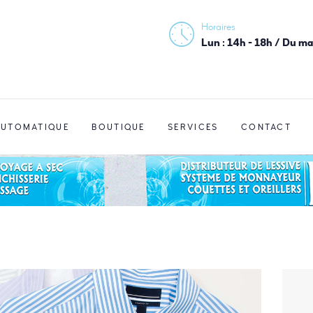
ACCUEIL
Horaires
PRESSING HAUTS-DE-BIENNE
Lun : 14h - 18h / Du m
PRESSING
Votre laverie du Haut-Jura
LAVERIE
AUTOMATIQUE
AUTOMATIQUE
BOUTIQUE
SERVICES
CONTACT
BOUTIQUE
SERVICES
CONTACT