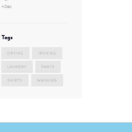
« Déc
Tags
DRYING
IRONING
LAUNDRY
PANTS
SHIRTS
WASHING