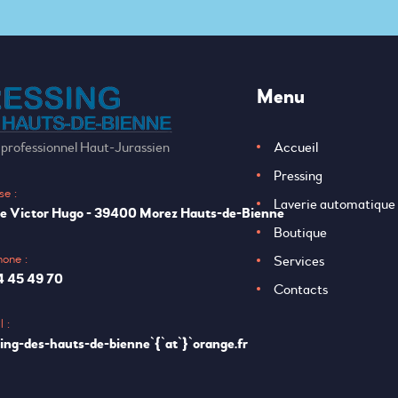
Menu
 professionnel Haut-Jurassien
Accueil
Pressing
se :
Laverie automatique
ue Victor Hugo - 39400 Morez Hauts-de-Bienne
Boutique
hone :
Services
4 45 49 70
Contacts
 :
ing-des-hauts-de-bienne`{`at`}`orange.fr