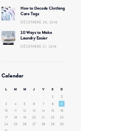
How to Decode Clothing
Care Tags
DÉCEMBRE 28, 2016
10 Ways to Make
Laundry Easier
DÉCEMBRE 21, 2016
Calendar
L
M
M
J
V
S
D
1
2
3
4
5
6
7
8
9
10
11
12
13
14
15
16
17
18
19
20
21
22
23
24
25
26
27
28
29
30
31