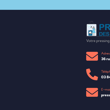
Votre pressing
Adres
36 r
Télép
03 8
E-mail
press