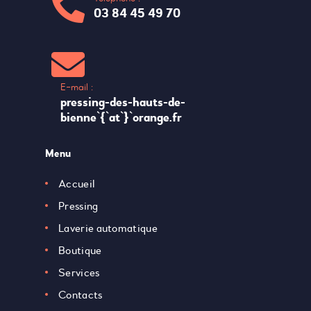
03 84 45 49 70
E-mail :
pressing-des-hauts-de-
bienne`{`at`}`orange.fr
Menu
Accueil
Pressing
Laverie automatique
Boutique
Services
Contacts