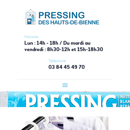
ACCUEIL
PRESSING HAUTS-DE-BIENNE
PRESSING
Votre laverie du Haut-Jura
LAVERIE
AUTOMATIQUE
Horaires
Lun : 14h - 18h / Du mardi au
BOUTIQUE
vendredi : 8h30-12h et 15h-18h30
SERVICES
Téléphone
CONTACT
03 84 45 49 70